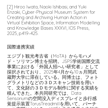
[2] Hiroo Iwata, Naoki Ishibasi, and Yuki
Enzaki, Cyber-Physical Museum: System for
Creating and Archiving Human Action in
Virtual Exhibition Space, Information Modelling
and Knowledge Bases XXXVI, IOS Press,
2025, p.419–425.
国際連携実績
エジプト観光考古省（MoTA）からモハメ
ド・ソリマン博士を招聘。JSPS学術国際交流
事業における「外国人招へい研究者」として
採択されており、2025年4月から10ヵ月間武
蔵野大学に滞在している。同博士は、フォト
グラメトリなどの３Ｄスキャン技術を用い
て、文化財の３Ｄモデル制作に関する実績を
積んできた。本共同研究では、Data
Sensoriumの空間没入ディスプレイと歩行感
覚提示装置TorusTreadmillを用いて、バーチ