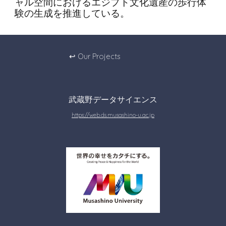
ャル空間におけるエジプト文化遺産の歩行体
験の生成を推進している。
↩︎ Our Projects
武蔵野
データサイエンス
https://web.ds.musashino-u.ac.jp